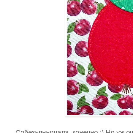
Собезьянничала, конечно :) Но уж о